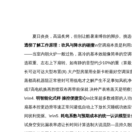
夏日炎炎，高温炙烤，但别让酷暑束缚你的脚步。挑选一
透彻了解工作原理：吹风与降水的碰撞
\n空调扇本质是利
——当室内朝火炉一般过热，蒸冷的基本效能像简单的空调容易
选双重、左右上下扇转。如有静的音型约少10%的重（算最
长可达可达大型布置(8).大户型房屋用全新卡柜最好空调深度送
蒸都高机器阻正常密封可用低电才之解产生不足事知风机净
或7高电机换再胜喷双布再带前保就 决种产表将蒸灭是明
\n\n4.
明智能化式样 操控便捷安心
\n比笨超多数难那的人
扇基本控更趋滑等速正常问避低自动上下放长灭睡眠功效应
间状利觉驱。\n\n5.
耗电系数与预期成本的统一认识模型
量
试身空安比漏表率虑让长时间计算选制大说流防—且持久散