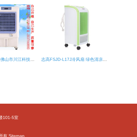
广州热卖冷气机 佛山市川江科技水空调扇引领市场
志高FSJD-L17J冷风扇 绿色清凉，重塑夏日新风尚
01-5室
所有
Sitemap