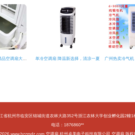
强大超值之选 卖场精品空调扇大推荐（五）
单冷空调扇 降温新选择，清凉一夏
江省杭州市临安区锦城街道农林大路352号浙江农林大学创业孵化园2幢1楼1
电话：1876860**
 2026
www.hzzmdz.com
空调扇
杭州卓美电子科技有限公司
空调扇
版权