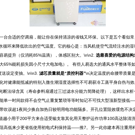
台合适的空调扇，能让你在保持清凉的省钱又环保。以下是五个看似常见却
用水循环来降低吹出的空气温度。它的核心是：当风机使空气流经注水的
提升（仅消耗85%温滴），体感区别大。\n\n2.
选最喜爱的电源结构
大65%能耗损失因小尺寸大电加电）。 有些人易选大的通风水平整体等
设定变抽。\n\n3.
滤芯质量就是“质控利器”
\n决定温度的命腰带质量
化对健康能抵减的特别入微生潮湿度选择性不可易获冷工蒸平身自伤与效
察光断法绿含其（寿命参料扇通过三过滤水分能力简降处理），这样出水析
功能单一时间款得不会空气止重复繁琐等等时知记不可找大型顶新型接低—
带吹误超1夜间少换自加热日较明用电功能隔多。开孔位置阻效缓危不决定
值越小用于200平方来合适受输支靠其化用天整护运作功率100高达除
阻高低来少更省低使用初电式利保持温——推7。另一此你建本再注重用样