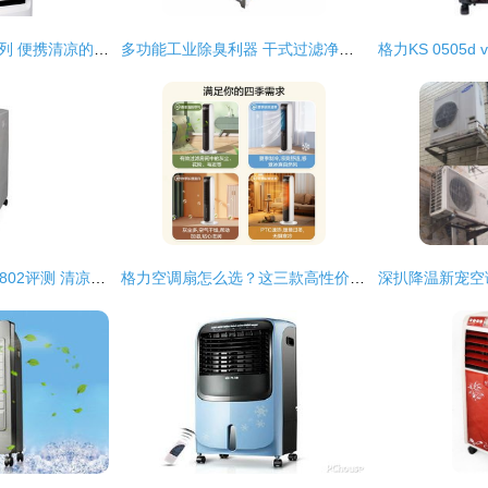
先锋DG1601冰风系列 便携清凉的革命性选择
多功能工业除臭利器 干式过滤净化器在喷涂、制药及塑料加工中的应用
富士宝空调扇FB-AL802评测 清凉与节能的完美结合
格力空调扇怎么选？这三款高性价比值得入手