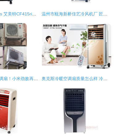
格力KS 0505d vs 艾美特CF415ri空调扇深度对比 中关村在线实测分析
温州市瓯海新桥佳艺冷风机厂 匠心打造清爽生活的冷风机专家
深扒降温新宠空调扇！小米劲敌再出手，用过才知道原来这么好用
奥克斯冷暖空调扇质量怎么样 冷暖空调扇品牌推荐