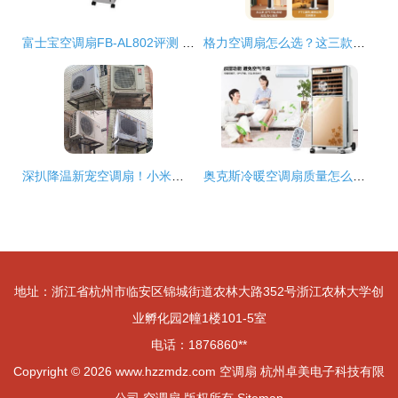
富士宝空调扇FB-AL802评测 清凉与节能的完美结合
格力空调扇怎么选？这三款高性价比值得入手
深扒降温新宠空调扇！小米劲敌再出手，用过才知道原来这么好用
奥克斯冷暖空调扇质量怎么样 冷暖空调扇品牌推荐
地址：浙江省杭州市临安区锦城街道农林大路352号浙江农林大学创
业孵化园2幢1楼101-5室
电话：1876860**
Copyright © 2026
www.hzzmdz.com
空调扇
杭州卓美电子科技有限