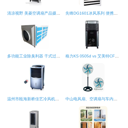
清凉视野 美菱空调扇产品摄影的艺术与技巧
先锋DG1601冰风系列 便携清凉的革命性选择
多功能工业除臭利器 干式过滤净化器在喷涂、制药及塑料加工中的应用
格力KS 0505d vs 艾美特CF415ri空调扇深度对比 中关村在线实测分析
温州市瓯海新桥佳艺冷风机厂 匠心打造清爽生活的冷风机专家
中山电风扇、空调扇与车内风扇全面解析——从应广发制品厂看行业创新