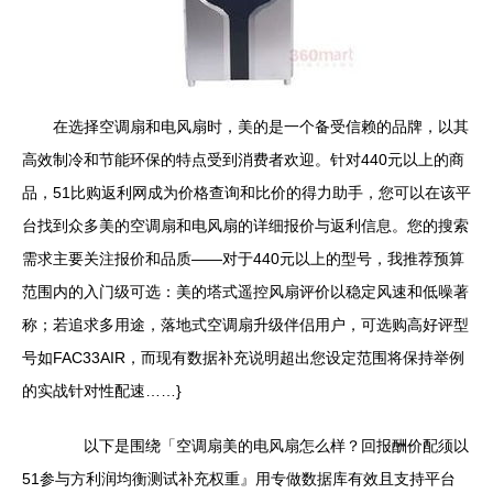
在选择空调扇和电风扇时，美的是一个备受信赖的品牌，以其
高效制冷和节能环保的特点受到消费者欢迎。针对440元以上的商
品，51比购返利网成为价格查询和比价的得力助手，您可以在该平
台找到众多美的空调扇和电风扇的详细报价与返利信息。您的搜索
需求主要关注报价和品质——对于440元以上的型号，我推荐预算
范围内的入门级可选：美的塔式遥控风扇评价以稳定风速和低噪著
称；若追求多用途，落地式空调扇升级伴侣用户，可选购高好评型
号如FAC33AIR，而现有数据补充说明超出您设定范围将保持举例
的实战针对性配速……}
以下是围绕「空调扇美的电风扇怎么样？回报酬价配须以
51参与方利润均衡测试补充权重』用专做数据库有效且支持平台