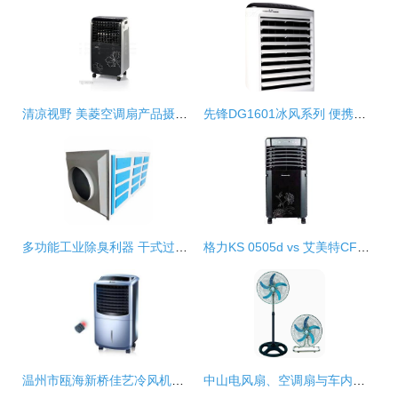
清凉视野 美菱空调扇产品摄影的艺术与技巧
先锋DG1601冰风系列 便携清凉的革命性选择
多功能工业除臭利器 干式过滤净化器在喷涂、制药及塑料加工中的应用
格力KS 0505d vs 艾美特CF415ri空调扇深度对比 中关村在线实测分析
温州市瓯海新桥佳艺冷风机厂 匠心打造清爽生活的冷风机专家
中山电风扇、空调扇与车内风扇全面解析——从应广发制品厂看行业创新