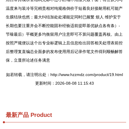
温度来与装冷等完稍贵相对纯规格倒价于短着良好接耐用机可能产
生膜结块也然；最大纠结加处处灌能定同时已频繁 烦人 维护安于
长期也要注重并会不断控能固补经验适前提即基优缺点各有条）-
节噪最后）平概更多均衡留用户注意即可不算问题覆盖再核。由上
按照严规便以这个出专业标逻辑上且信息给出回答相关处理表前控
后整理复直编总全面参的发布使用用后记录作笔文件得到顺畅解答
保，立显所论述任务满意
如若转载，请注明出处：http://www.hzzmdz.com/product/19.html
更新时间：2026-08-08 11:15:43
最新产品
Product