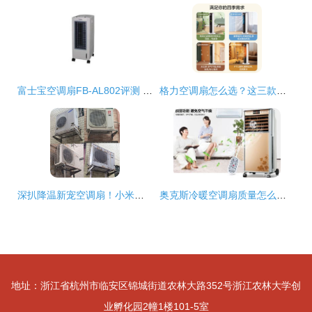
富士宝空调扇FB-AL802评测 清凉与节能的完美结合
格力空调扇怎么选？这三款高性价比值得入手
深扒降温新宠空调扇！小米劲敌再出手，用过才知道原来这么好用
奥克斯冷暖空调扇质量怎么样 冷暖空调扇品牌推荐
地址：浙江省杭州市临安区锦城街道农林大路352号浙江农林大学创
业孵化园2幢1楼101-5室