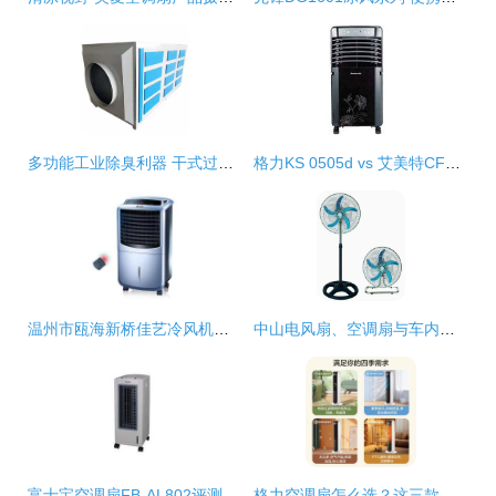
多功能工业除臭利器 干式过滤净化器在喷涂、制药及塑料加工中的应用
格力KS 0505d vs 艾美特CF415ri空调扇深度对比 中关村在线实测分析
温州市瓯海新桥佳艺冷风机厂 匠心打造清爽生活的冷风机专家
中山电风扇、空调扇与车内风扇全面解析——从应广发制品厂看行业创新
富士宝空调扇FB-AL802评测 清凉与节能的完美结合
格力空调扇怎么选？这三款高性价比值得入手