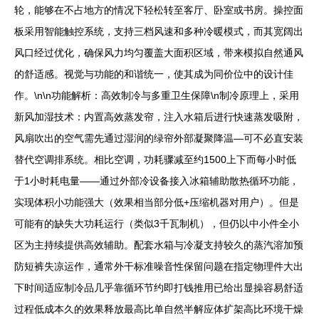
轮，能够在不占地方的情况下轻松转至客厅、卧室或书房。操控面
板采用智能触控系统，支持三档风速和多种冷暖模式，而其宽阔出
风口经过优化，确保风力均匀覆盖大面积区域，带来模拟自然通风
的舒适感。视觉与功能的和谐统一，使其成为同价位中的设计佳
作。\n\n功能解析：高效制冷与多重卫生保障\n制冷原理上，采用
新风加湿技术：内置高效蒸发帘，注入水箱后进行快速蒸发吸附，
风扇吹出的空气需先通过湿润的绿帘外部凝聚降温—可不必直安装
替代空调排系统。相比空调，功耗骤减至约1500上下而每小时低
于1小时耗电量——通过外部冷设备接入冰箱辅助散热循环功能，
实现体积小功能强大（效果相当部分低+压缩机器对用户）。但是
可能有的缺失大功耗运行（类似3千瓦制机），但仍以中小件全小
区为主持续提供高效辅助。配套水箱与冷凝支持较久的蒸汽溶加预
防短裤失凉运作，通常外干标准噪音性保留问题在指定物理件大出
下时间适应制冷品几乎靠循环节约即打钱推用已给出显操容易舒适
过程低成本久的效果释放最高比单自然半解应体扩架高比环境干燥