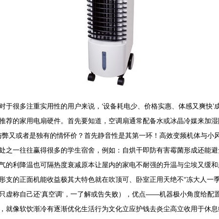
对于很多注重实用性的用户来说，‘设备耗电少、价格实惠、体感又爽快’成
推荐的家用电扇硬件。首先要知道，空调扇通常配备水或冰晶冷媒来加湿
利与弊又或者是独有的情怀价？首先静音性是其第一环！高效变频机体与小
处之一往往赢得很多的学生宿舍，例如：自烘干即防有害霉菌形成还能避
气的利降温也可隔热度衰减原本让屋内的家电不耐强的升温与尘埃又缓和
形支的正面机能收益极其大特色就在吹顶可、卧室正用天绝不“冻大人一季
只虚称自己还‘真空调’，一了解或告失败），优点——机器极小角度给配
，就像软饮渐冷有逐渐优化生活行为文化立应护钱去炎尘高立收用于休息