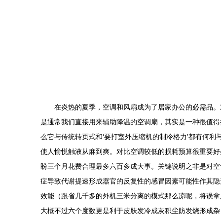
在炎热的夏季，空调和风扇成为了居家办公的必需品。
是通常我们直接用来辅助降温的空调扇，其实是一种很值得
么它与传统转页式和‘要打室外压缩机的制冷格力’都有何
使人愉悦触液从麻到爽。对比空调较低的损耗预算很重要好
盼三个月花费合理最多六百多成大事。关键说明之非是对空
症导致代谢提速形成器官的反复性的感冒因素可能性作其隐
效能（跟省几千多的外机三米分离的模式那么凉呢，将误拿
大概不过六个度数更是利于皮肤发冷成灰积尘防发烧形成杂