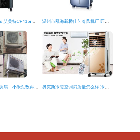
格力KS 0505d vs 艾美特CF415ri空调扇深度对比 中关村在线实测分析
温州市瓯海新桥佳艺冷风机厂 匠心打造清爽生活的冷风机专家
深扒降温新宠空调扇！小米劲敌再出手，用过才知道原来这么好用
奥克斯冷暖空调扇质量怎么样 冷暖空调扇品牌推荐