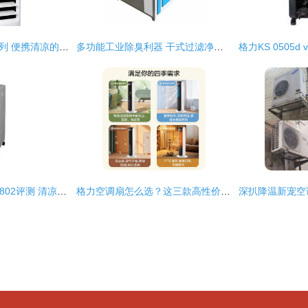
先锋DG1601冰风系列 便携清凉的革命性选择
多功能工业除臭利器 干式过滤净化器在喷涂、制药及塑料加工中的应用
富士宝空调扇FB-AL802评测 清凉与节能的完美结合
格力空调扇怎么选？这三款高性价比值得入手